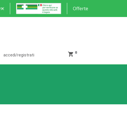
Offerte
59€
0
accedi/registrati