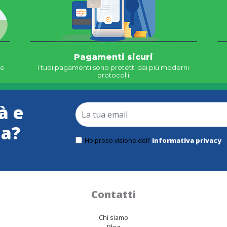
Pagamenti sicuri
ne
I tuoi pagamenti sono protetti dai più moderni
protocolli
à e
ma?
Ho preso visione dell'
informativa privacy
Contatti
Chi siamo
Blog