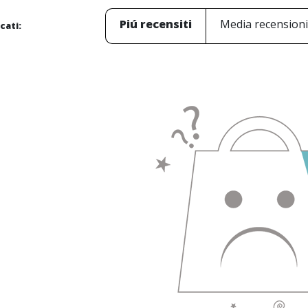
Piú recensiti
Media recension
icati: