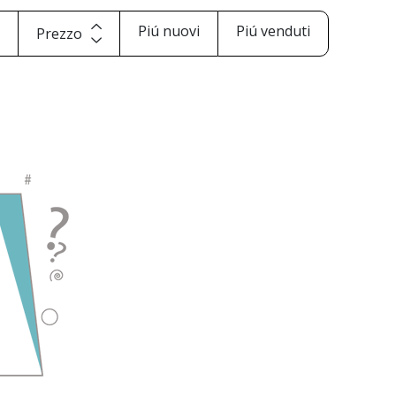
i
Piú nuovi
Piú venduti
Prezzo