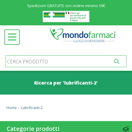
Spedizioni GRATUITE con ordine minimo 59€
Menu
ALIMENTAZIONE ED INTEGRATORI
Open submenu
SALUTE E BENESSERE
Open submenu
COSMETICA
Open submenu
IGIENE E PROTEZIONE
Open submenu
MATERNIT&AGRAVE; E INFANZIA
Open submenu
Ricerca per 'lubrificanti-2'
MEDICINALI
Open submenu
PRODOTTI SANITARI
Open submenu
Home
›
Lubrificanti-2
STOMIA E INCONTINENZA
Open submenu
ALTRO
Open submenu
Categorie prodotti