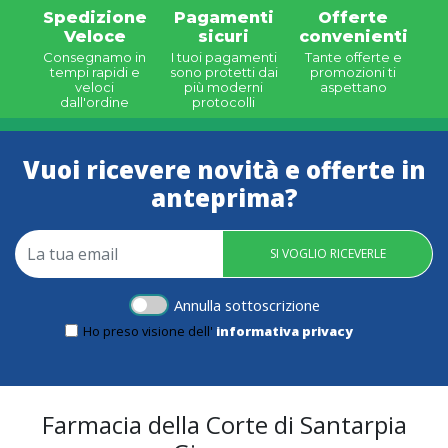
Spedizione
Pagamenti
Offerte
Veloce
sicuri
convenienti
Consegnamo in
I tuoi pagamenti
Tante offerte e
tempi rapidi e
sono protetti dai
promozioni ti
veloci
più moderni
aspettano
dall'ordine
protocolli
Vuoi ricevere novità e offerte in
anteprima?
SI VOGLIO RICEVERLE
Annulla sottoscrizione
Ho preso visione dell'
informativa privacy
Farmacia della Corte di Santarpia