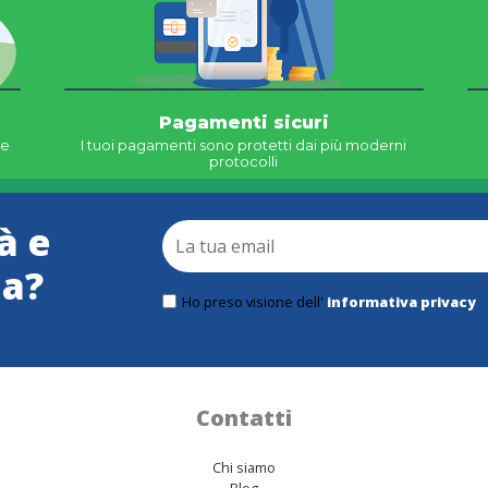
Pagamenti sicuri
ne
I tuoi pagamenti sono protetti dai più moderni
protocolli
à e
ma?
Ho preso visione dell'
informativa privacy
Contatti
Chi siamo
Blog