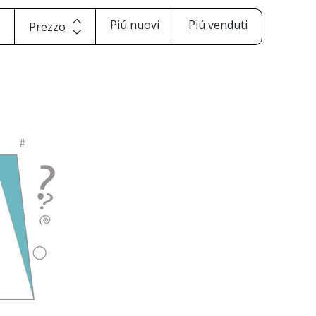
i
Piú nuovi
Piú venduti
Prezzo