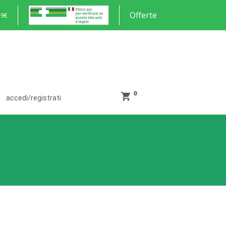
Offerte
59€
0
accedi/registrati