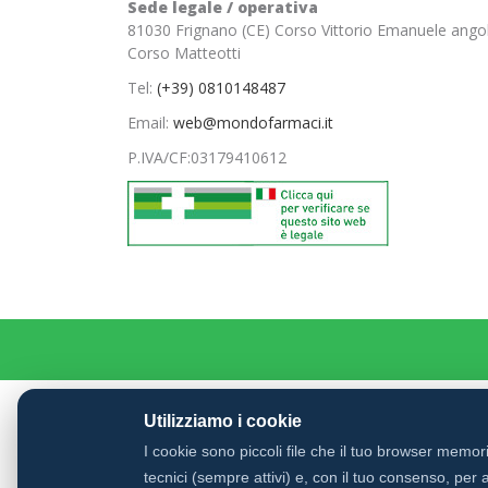
Sede legale / operativa
81030 Frignano (CE) Corso Vittorio Emanuele ango
Corso Matteotti
Tel:
(+39) 0810148487
Email:
web@mondofarmaci.it
P.IVA/CF:
03179410612
Utilizziamo i cookie
I cookie sono piccoli file che il tuo browser memo
tecnici (sempre attivi) e, con il tuo consenso, per a