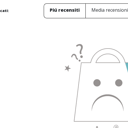
Piú recensiti
Media recension
icati: