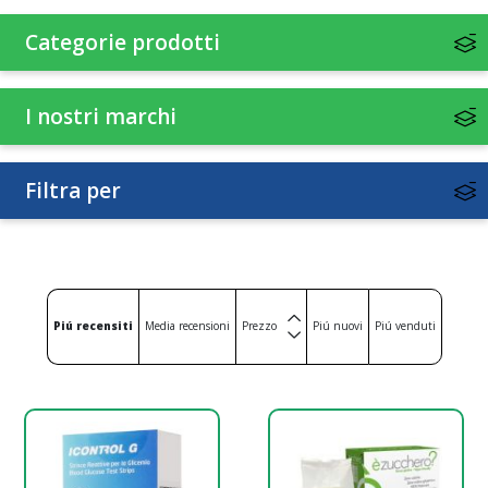
Categorie prodotti
I nostri marchi
Filtra per
Piú recensiti
Media recensioni
Prezzo
Piú nuovi
Piú venduti