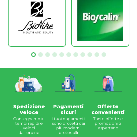
Spedizione
Pagamenti
Offerte
Veloce
sicuri
convenienti
Consegnamo in
I tuoi pagamenti
Tante offerte e
tempi rapidi e
sono protetti dai
promozioni ti
veloci
più moderni
aspettano
dall'ordine
protocolli