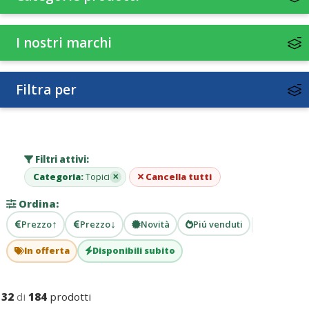
I nostri marchi
Filtra per
Filtri attivi:
Categoria:
Topici
Cancella tutti
✕
Ordina:
↑
↓
Prezzo
Prezzo
Novità
Piú venduti
In offerta
Disponibili subito
32
di
184
prodotti