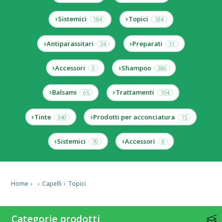
Sistemici
Topici
184
184
Antiparassitari
Preparati
34
31
Accessori
Shampoo
3
386
Balsami
Trattamenti
65
104
Tinte
Prodotti per acconciatura
340
15
Sistemici
Accessori
70
8
Home
›
›
Capelli
›
Topici
Categorie prodotti