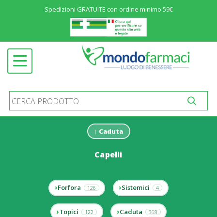
Spedizioni GRATUITE con ordine minimo 59€
Menu
ALIMENTAZIONE ED INTEGRATORI
Open submenu
SALUTE E BENESSERE
Open submenu
COSMETICA
Open submenu
IGIENE E PROTEZIONE
Open submenu
MATERNIT&AGRAVE; E INFANZIA
Open submenu
↑ Caduta
MEDICINALI
Open submenu
Capelli
PRODOTTI SANITARI
Open submenu
STOMIA E INCONTINENZA
Open submenu
Forfora
Sistemici
126
4
ALTRO
Open submenu
Topici
Caduta
122
368