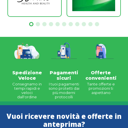
Spedizione
Pagamenti
Offerte
Veloce
sicuri
convenienti
Consegnamo in
I tuoi pagamenti
Tante offerte e
tempi rapidi e
sono protetti dai
promozioni ti
veloci
più moderni
aspettano
dall'ordine
protocolli
Vuoi ricevere novità e offerte in
anteprima?