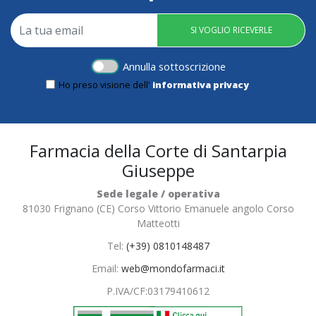
SI VOGLIO RICEVERLE
Annulla sottoscrizione
Ho preso visione dell'
informativa privacy
Farmacia della Corte di Santarpia
Giuseppe
Sede legale / operativa
81030 Frignano (CE) Corso Vittorio Emanuele angolo Corso
Matteotti
Tel:
(+39) 0810148487
Email:
web@mondofarmaci.it
P.IVA/CF:
03179410612