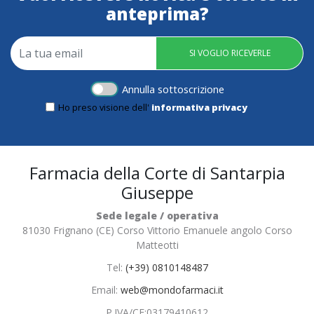
anteprima?
SI VOGLIO RICEVERLE
Annulla sottoscrizione
Ho preso visione dell'
informativa privacy
Farmacia della Corte di Santarpia
Giuseppe
Sede legale / operativa
81030 Frignano (CE) Corso Vittorio Emanuele angolo Corso
Matteotti
Tel:
(+39) 0810148487
Email:
web@mondofarmaci.it
P.IVA/CF:
03179410612