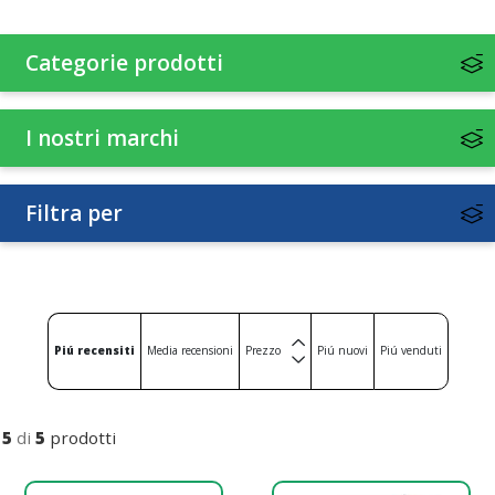
Associazioni minerali-vitamine-aminoacidi
Categorie prodotti
Associazioni vitamine-aminoacidi
Associazioni vitamine-proteine
I nostri marchi
Filtra per
Piú recensiti
Media recensioni
Prezzo
Piú nuovi
Piú venduti
5
di
5
prodotti