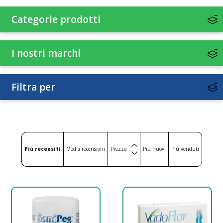
Stipsi e transito intestinale
Antidiarroici
Categorie prodotti
Digestivi
Drenanti
I nostri marchi
Filtra per
Piú recensiti
Media recensioni
Prezzo
Piú nuovi
Piú venduti