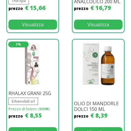
Thd spa
ANALCOLICO 200 ML
€ 15,66
€ 16,79
prezzo
prezzo
Visualizza
Visualizza
9%
RHALAX GRANI 25G
Erbenobili srl
OLIO DI MANDORLE
DOLCI 150 ML
Prezzo di listino: (
9.50€
)
€ 8,55
€ 8,39
prezzo
prezzo