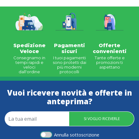
Spedizione
Pagamenti
Offerte
Veloce
sicuri
convenienti
Consegnamo in
I tuoi pagamenti
Tante offerte e
tempi rapidi e
sono protetti dai
promozioni ti
veloci
più moderni
aspettano
dall'ordine
protocolli
Vuoi ricevere novità e offerte in
anteprima?
SI VOGLIO RICEVERLE
Annulla sottoscrizione