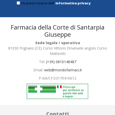
Ho preso visione dell'
informativa privacy
Farmacia della Corte di Santarpia
Giuseppe
Sede legale / operativa
81030 Frignano (CE) Corso Vittorio Emanuele angolo Corso
Matteotti
Tel:
(+39) 0810148487
Email:
web@mondofarmaci.it
P.IVA/CF:
03179410612
Contatti