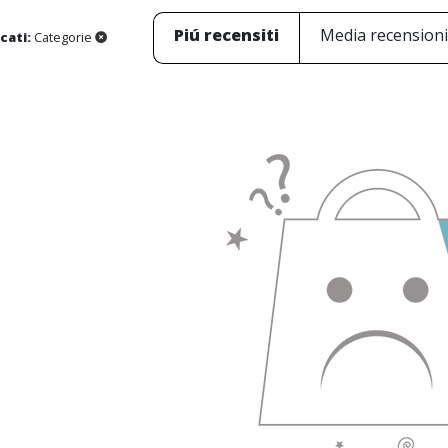
Piú recensiti
Media recension
icati:
Categorie