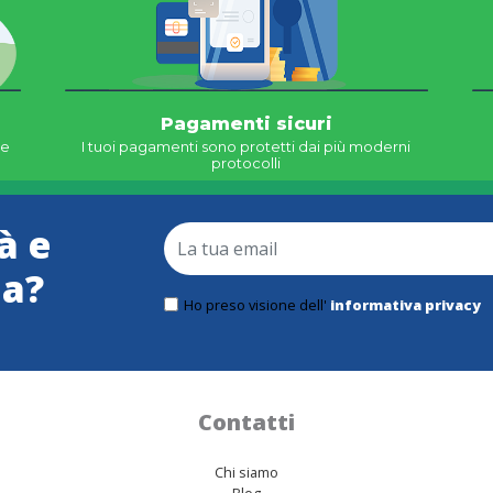
Pagamenti sicuri
ne
I tuoi pagamenti sono protetti dai più moderni
protocolli
à e
ma?
Ho preso visione dell'
informativa privacy
Contatti
Chi siamo
Blog