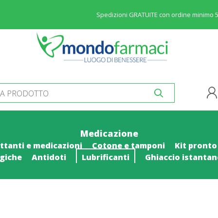
Spedizioni GRATUITE con ordine minimo 
Medicazione
ttanti e medicazioni
Cotone e tamponi
Kit pronto
ogiche
Antidoti
Lubrificanti
Ghiaccio istanta