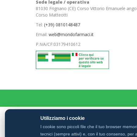
Sede legale / operativa
81030 Frignano (CE) Corso Vittorio Emanuele ango
Corso Matteotti
Tel:
(+39) 0810148487
Email:
web@mondofarmaci.it
P.IVA/CF:
03179410612
Utilizziamo i cookie
I cookie sono piccoli file che il tuo browser memo
tecnici (sempre attivi) e, con il tuo consenso, per a