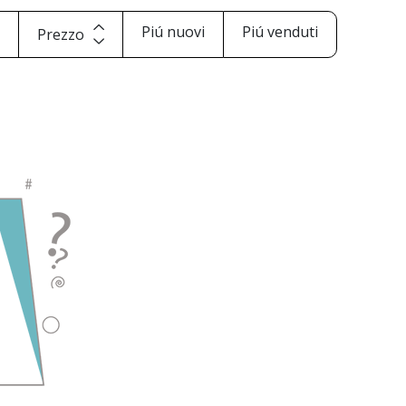
i
Piú nuovi
Piú venduti
Prezzo