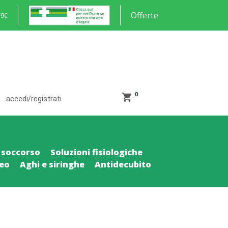
Offerte
59€
0
accedi/registrati
 soccorso
Soluzioni fisiologiche
neo
Aghi e siringhe
Antidecubito