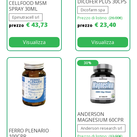
DICOFER PLUS 30CPS
CELLFOOD MSM
SPRAY 30ML
Dicofarm spa
Epinutracell srl
Prezzo di listino: (
26.00€
)
€ 43,73
€ 23,40
prezzo
prezzo
Visualizza
Visualizza
30%
ANDERSON
MAGNESIUM 60CPR
Anderson research srl
FERRO PLENARIO
100CPR
Prezzo di listino: (
13.90€
)