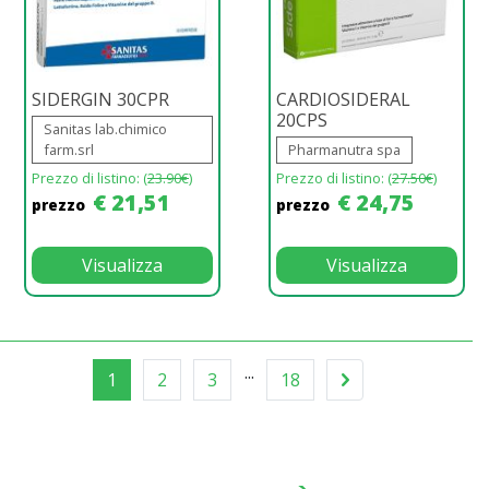
SIDERGIN 30CPR
CARDIOSIDERAL
20CPS
Sanitas lab.chimico
farm.srl
Pharmanutra spa
Prezzo di listino: (
23.90€
)
Prezzo di listino: (
27.50€
)
€ 21,51
€ 24,75
prezzo
prezzo
Visualizza
Visualizza
...
1
2
3
18