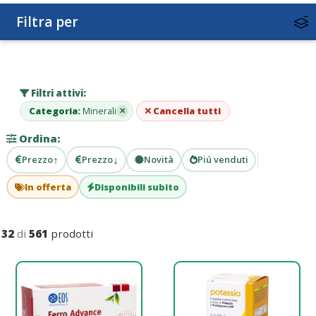
Filtra per
Filtri attivi:
Categoria:
Minerali
Cancella tutti
✕
Ordina:
↑
↓
Prezzo
Prezzo
Novità
Piú venduti
In offerta
Disponibili subito
32
di
561
prodotti