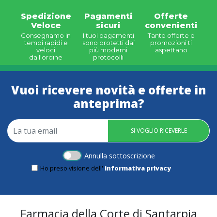
Spedizione
Pagamenti
Offerte
Veloce
sicuri
convenienti
Consegnamo in
I tuoi pagamenti
Tante offerte e
tempi rapidi e
sono protetti dai
promozioni ti
veloci
più moderni
aspettano
dall'ordine
protocolli
Vuoi ricevere novità e offerte in
anteprima?
SI VOGLIO RICEVERLE
Annulla sottoscrizione
Ho preso visione dell'
informativa privacy
Farmacia della Corte di Santarpia