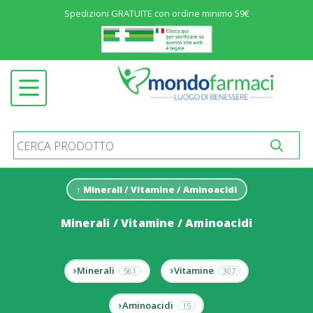
Spedizioni GRATUITE con ordine minimo 59€
Menu
ALIMENTAZIONE ED INTEGRATORI
Open submenu
SALUTE E BENESSERE
Open submenu
COSMETICA
Open submenu
IGIENE E PROTEZIONE
Open submenu
MATERNIT&AGRAVE; E INFANZIA
Open submenu
↑ Minerali / Vitamine / Aminoacidi
MEDICINALI
Open submenu
Minerali / Vitamine / Aminoacidi
PRODOTTI SANITARI
Open submenu
STOMIA E INCONTINENZA
Open submenu
Minerali
Vitamine
561
307
ALTRO
Open submenu
Aminoacidi
15