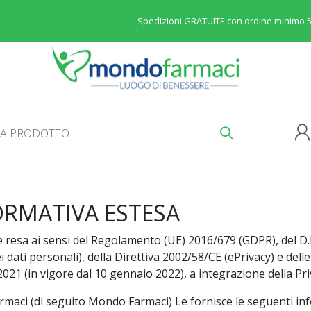
Spedizioni GRATUITE con ordine minimo 
ORMATIVA ESTESA
è resa ai sensi del Regolamento (UE) 2016/679 (GDPR), del D
 dati personali), della Direttiva 2002/58/CE (ePrivacy) e dell
021 (in vigore dal 10 gennaio 2022), a integrazione della Priv
maci (di seguito Mondo Farmaci) Le fornisce le seguenti infor