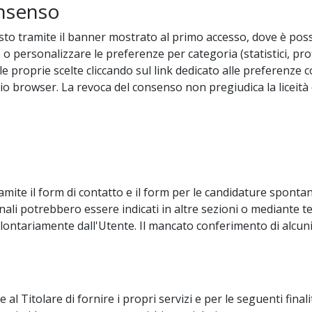
onsenso
esto tramite il banner mostrato al primo accesso, dove è possi
) o personalizzare le preferenze per categoria (statistici, pr
 proprie scelte cliccando sul link dedicato alle preferenze c
o browser. La revoca del consenso non pregiudica la liceit
ramite il form di contatto e il form per le candidature spontane
i potrebbero essere indicati in altre sezioni o mediante tes
i volontariamente dall'Utente. Il mancato conferimento di alc
 al Titolare di fornire i propri servizi e per le seguenti finali