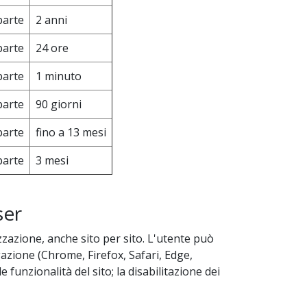
parte
2 anni
parte
24 ore
parte
1 minuto
parte
90 giorni
parte
fino a 13 mesi
parte
3 mesi
ser
izzazione, anche sito per sito. L'utente può
gazione (Chrome, Firefox, Safari, Edge,
 funzionalità del sito; la disabilitazione dei