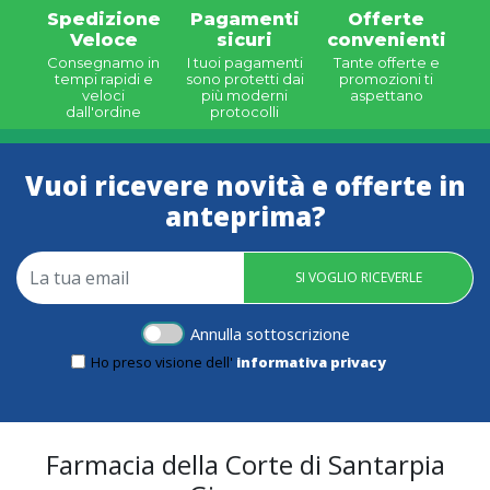
Spedizione
Pagamenti
Offerte
Veloce
sicuri
convenienti
Consegnamo in
I tuoi pagamenti
Tante offerte e
tempi rapidi e
sono protetti dai
promozioni ti
veloci
più moderni
aspettano
dall'ordine
protocolli
Vuoi ricevere novità e offerte in
anteprima?
SI VOGLIO RICEVERLE
Annulla sottoscrizione
Ho preso visione dell'
informativa privacy
Farmacia della Corte di Santarpia