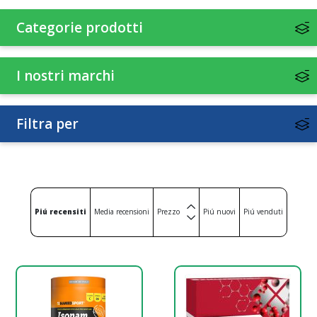
Categorie prodotti
I nostri marchi
Filtra per
Piú recensiti
Media recensioni
Prezzo
Piú nuovi
Piú venduti