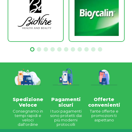
Spedizione
Pagamenti
Offerte
Veloce
sicuri
convenienti
Consegnamo in
I tuoi pagamenti
Tante offerte e
tempi rapidi e
sono protetti dai
promozioni ti
veloci
più moderni
aspettano
dall'ordine
protocolli