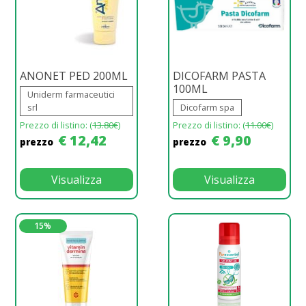
ANONET PED 200ML
DICOFARM PASTA
100ML
Uniderm farmaceutici
srl
Dicofarm spa
Prezzo di listino: (
13.80€
)
Prezzo di listino: (
11.00€
)
€ 12,42
€ 9,90
prezzo
prezzo
Visualizza
Visualizza
15%