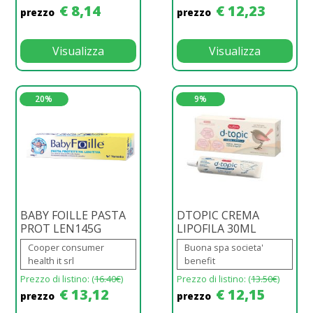
€ 8,14
€ 12,23
prezzo
prezzo
Visualizza
Visualizza
20%
9%
BABY FOILLE PASTA
DTOPIC CREMA
PROT LEN145G
LIPOFILA 30ML
Cooper consumer
Buona spa societa'
health it srl
benefit
Prezzo di listino: (
16.40€
)
Prezzo di listino: (
13.50€
)
€ 13,12
€ 12,15
prezzo
prezzo