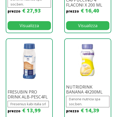
soc.ben.
FLACONI X 200 ML
€ 27,93
€ 16,40
prezzo
prezzo
Visualizza
Visualizza
NUTRIDRINK
FRESUBIN PRO
BANANA 4X200ML
DRINK ALB-PESC4FL
Danone nutricia spa
Fresenius kabi italia srl
soc.ben.
€ 13,99
€ 14,39
prezzo
prezzo