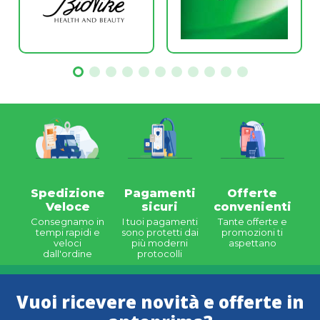
Spedizione
Pagamenti
Offerte
Veloce
sicuri
convenienti
Consegnamo in
I tuoi pagamenti
Tante offerte e
tempi rapidi e
sono protetti dai
promozioni ti
veloci
più moderni
aspettano
dall'ordine
protocolli
Vuoi ricevere novità e offerte in