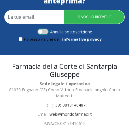
anteprima?
SI VOGLIO RICEVERLE
Annulla sottoscrizione
Ho preso visione dell'
informativa privacy
Farmacia della Corte di Santarpia
Giuseppe
Sede legale / operativa
81030 Frignano (CE) Corso Vittorio Emanuele angolo Corso
Matteotti
Tel:
(+39) 0810148487
Email:
web@mondofarmaci.it
P.IVA/CF:
03179410612