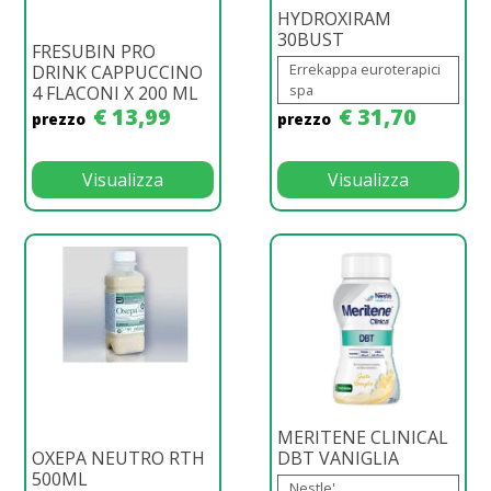
HYDROXIRAM
30BUST
FRESUBIN PRO
Errekappa euroterapici
DRINK CAPPUCCINO
spa
4 FLACONI X 200 ML
€ 13,99
€ 31,70
prezzo
prezzo
Visualizza
Visualizza
MERITENE CLINICAL
OXEPA NEUTRO RTH
DBT VANIGLIA
500ML
Nestle'