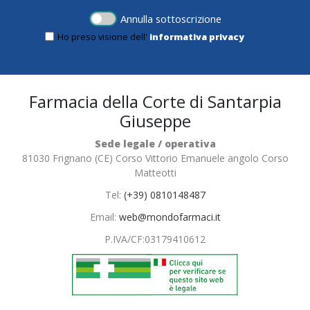
Annulla sottoscrizione
Ho preso visione dell'
informativa privacy
Farmacia della Corte di Santarpia
Giuseppe
Sede legale / operativa
81030 Frignano (CE) Corso Vittorio Emanuele angolo Corso
Matteotti
Tel:
(+39) 0810148487
Email:
web@mondofarmaci.it
P.IVA/CF:
03179410612