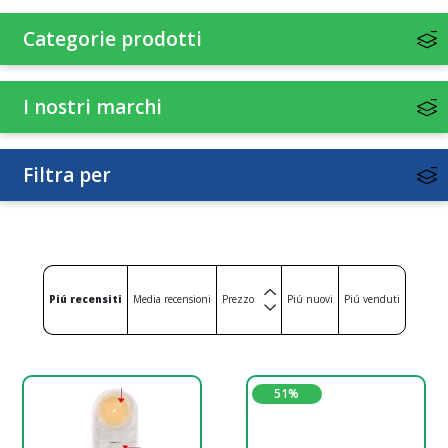
Categorie prodotti
I nostri marchi
Filtra per
Piú recensiti
Media recensioni
Prezzo
Piú nuovi
Piú venduti
51%