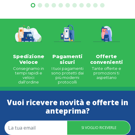
Spedizione
Pagamenti
Offerte
Veloce
sicuri
convenienti
Consegnamo in
I tuoi pagamenti
Tante offerte e
tempi rapidi e
sono protetti dai
promozioni ti
veloci
più moderni
aspettano
dall'ordine
protocolli
Vuoi ricevere novità e offerte in
anteprima?
SI VOGLIO RICEVERLE