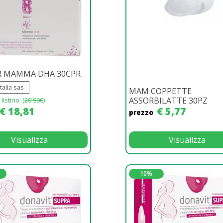
R MAMMA DHA 30CPR
talia sas
MAM COPPETTE
ASSORBILATTE 30PZ
listino: (
20.90€
)
€ 18,81
€ 5,77
prezzo
Visualizza
Visualizza
10%