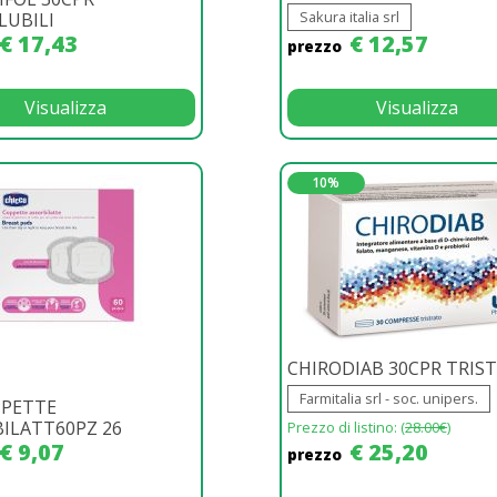
Sakura italia srl
LUBILI
€ 17,43
€ 12,57
prezzo
Visualizza
Visualizza
10%
CHIRODIAB 30CPR TRIS
Farmitalia srl - soc. unipers.
PPETTE
ILATT60PZ 26
Prezzo di listino: (
28.00€
)
€ 9,07
€ 25,20
prezzo