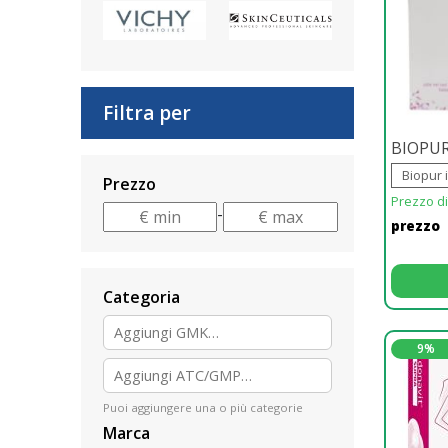
Filtra per
BIOPU
Biopur i
Prezzo
Prezzo di 
-
prezzo
Categoria
9%
Puoi aggiungere una o più categorie
Marca