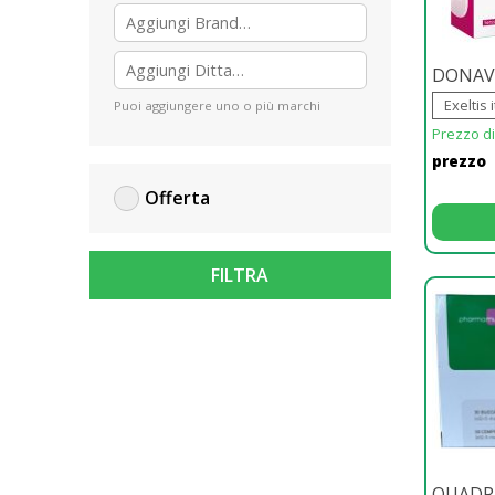
DONAVI
Exeltis i
Puoi aggiungere uno o più marchi
Prezzo di 
prezzo
Offerta
FILTRA
QUADRI