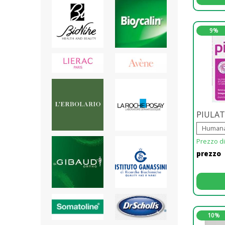
9%
PIULA
Humana 
Prezzo di 
prezzo
10%