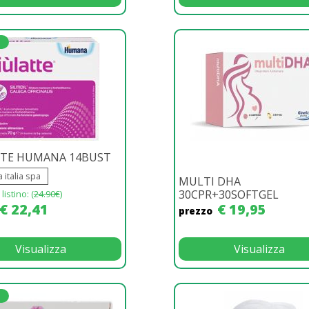
TTE HUMANA 14BUST
italia spa
MULTI DHA
30CPR+30SOFTGEL
listino: (
24.90€
)
€ 22,41
€ 19,95
prezzo
Visualizza
Visualizza