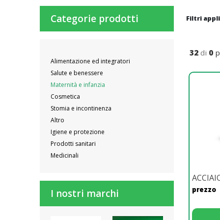
Categorie prodotti
Filtri appl
32
di
0
p
Alimentazione ed integratori
Salute e benessere
Maternità e infanzia
Cosmetica
Stomia e incontinenza
Altro
Igiene e protezione
Prodotti sanitari
Medicinali
ACCIAI
prezzo
I nostri marchi