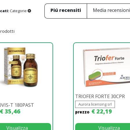
Piú recensiti
Media recension
icati:
Categorie
rodotti
TRIOFER FORTE 30CPR
Aurora licensing srl
OVIS-T 180PAST
€ 35,46
€ 22,19
prezzo
Visualizza
Visualizza