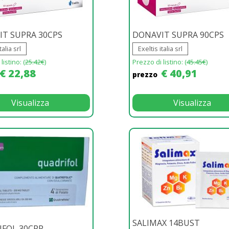
T SUPRA 30CPS
DONAVIT SUPRA 90CPS
talia srl
Exeltis italia srl
listino: (
25.42€
)
Prezzo di listino: (
45.45€
)
€ 22,88
€ 40,91
prezzo
Visualizza
Visualizza
SALIMAX 14BUST
FOL 30CPR