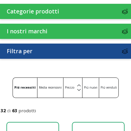
Categorie prodotti
I nostri marchi
Filtra per
Piú recensiti
Media recensioni
Prezzo
Piú nuovi
Piú venduti
32
di
63
prodotti