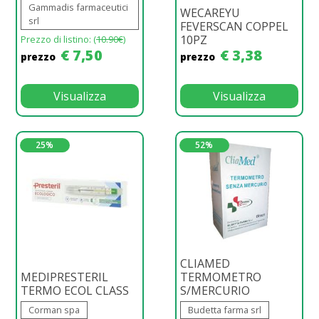
Gammadis farmaceutici
WECAREYU
srl
FEVERSCAN COPPEL
10PZ
Prezzo di listino: (
10.90€
)
€ 7,50
€ 3,38
prezzo
prezzo
Visualizza
Visualizza
25%
52%
CLIAMED
MEDIPRESTERIL
TERMOMETRO
TERMO ECOL CLASS
S/MERCURIO
Corman spa
Budetta farma srl