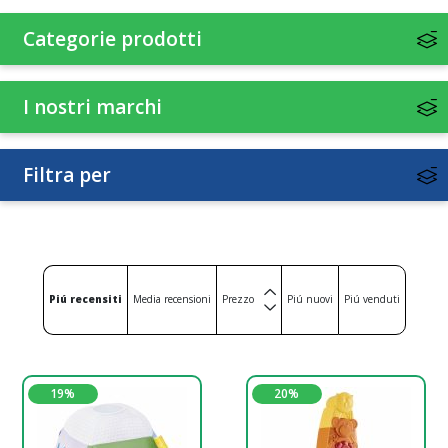
Accessori per l'alimentazione
Igiene
Categorie prodotti
Detergenti
Protettivi per la pelle
I nostri marchi
Abbigliamento
Calzature
Pannolini
Giochi
Strumenti e accessori
Preparati
Filtra per
Piú recensiti
Media recensioni
Prezzo
Piú nuovi
Piú venduti
19%
20%