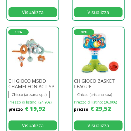
Visualizza
Visualizza
19%
20%
CH GIOCO MSDD
CH GIOCO BASKET
CHAMELEON ACT SP
LEAGUE
Chicco (artsana spa)
Chicco (artsana spa)
Prezzo di listino: (
24.90€
)
Prezzo di listino: (
36.90€
)
€ 19,92
€ 29,52
prezzo
prezzo
Visualizza
Visualizza