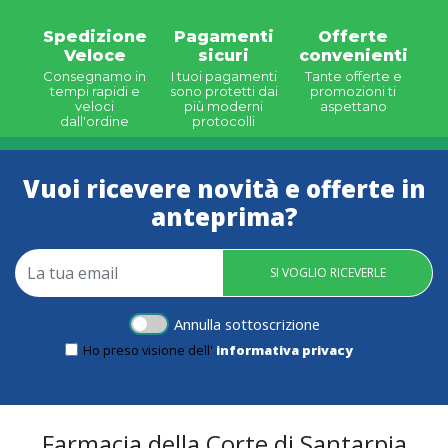
Spedizione
Pagamenti
Offerte
Veloce
sicuri
convenienti
Consegnamo in
I tuoi pagamenti
Tante offerte e
tempi rapidi e
sono protetti dai
promozioni ti
veloci
più moderni
aspettano
dall'ordine
protocolli
Vuoi ricevere novità e offerte in
anteprima?
SI VOGLIO RICEVERLE
Annulla sottoscrizione
Ho preso visione dell'
informativa privacy
Farmacia della Corte di Santarpia