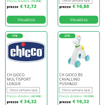
Chicco (artsana spa)
Prezzo di listino: (
15.90€
)
€ 12,72
€ 16,80
prezzo
prezzo
Visualizza
Visualizza
19%
20%
CH GIOCO
CH GIOCO BS
MULTISPORT
CAVALLINO
LEAGUE
PUSH&GO
Chicco (artsana spa)
Chicco (artsana spa)
Prezzo di listino: (
42.90€
)
Prezzo di listino: (
12.90€
)
€ 34,32
€ 10,32
prezzo
prezzo