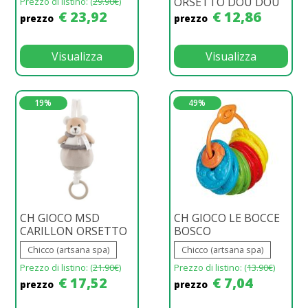
ORSETTO DOU DOU
Prezzo di listino: (
29.90€
)
€ 23,92
€ 12,86
prezzo
prezzo
Visualizza
Visualizza
19%
49%
CH GIOCO MSD
CH GIOCO LE BOCCE
CARILLON ORSETTO
BOSCO
Chicco (artsana spa)
Chicco (artsana spa)
Prezzo di listino: (
21.90€
)
Prezzo di listino: (
13.90€
)
€ 17,52
€ 7,04
prezzo
prezzo