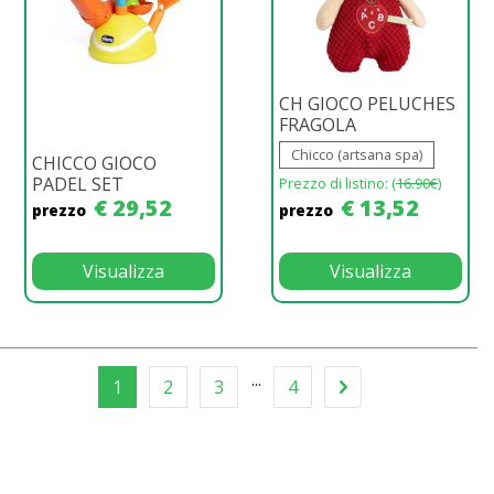
CH GIOCO PELUCHES
FRAGOLA
Chicco (artsana spa)
CHICCO GIOCO
PADEL SET
Prezzo di listino: (
16.90€
)
€ 29,52
€ 13,52
prezzo
prezzo
Visualizza
Visualizza
...
1
2
3
4