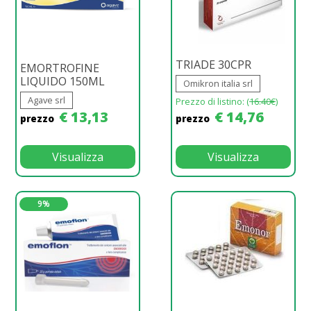
TRIADE 30CPR
EMORTROFINE
LIQUIDO 150ML
Omikron italia srl
Agave srl
Prezzo di listino: (
16.40€
)
€ 13,13
€ 14,76
prezzo
prezzo
Visualizza
Visualizza
9%