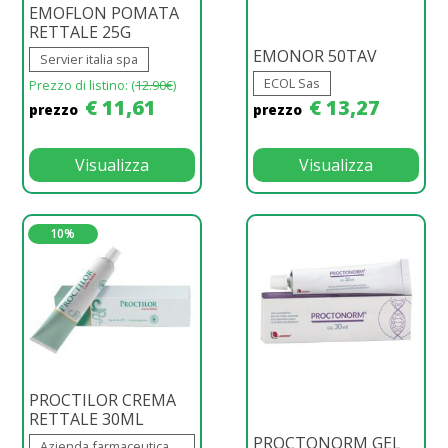
EMOFLON POMATA
RETTALE 25G
EMONOR 50TAV
Servier italia spa
ECOL Sas
Prezzo di listino: (
12.90€
)
€ 11,61
€ 13,27
prezzo
prezzo
Visualizza
Visualizza
10%
PROCTILOR CREMA
RETTALE 30ML
PROCTONORM GEL
Azienda farmaceutica