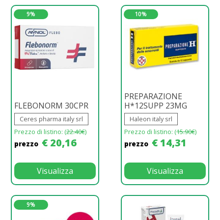
9%
10%
PREPARAZIONE
FLEBONORM 30CPR
H*12SUPP 23MG
Ceres pharma italy srl
Haleon italy srl
Prezzo di listino: (
22.40€
)
Prezzo di listino: (
15.90€
)
€ 20,16
€ 14,31
prezzo
prezzo
Visualizza
Visualizza
9%