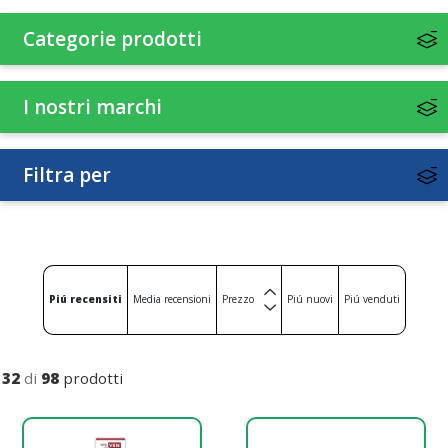
Categorie prodotti
I nostri marchi
Filtra per
Piú recensiti
Media recensioni
Prezzo
Piú nuovi
Piú venduti
32
di
98
prodotti