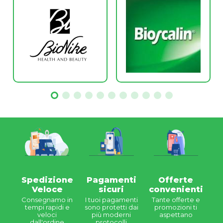
Spedizione
Pagamenti
Offerte
Veloce
sicuri
convenienti
Consegnamo in
I tuoi pagamenti
Tante offerte e
tempi rapidi e
sono protetti dai
promozioni ti
veloci
più moderni
aspettano
dall'ordine
protocolli