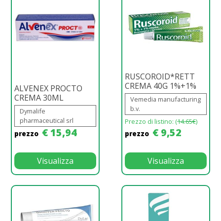
RUSCOROID*RETT
CREMA 40G 1%+1%
ALVENEX PROCTO
CREMA 30ML
Vemedia manufacturing
b.v.
Dymalife
pharmaceutical srl
Prezzo di listino: (
14.65€
)
€ 15,94
€ 9,52
prezzo
prezzo
Visualizza
Visualizza