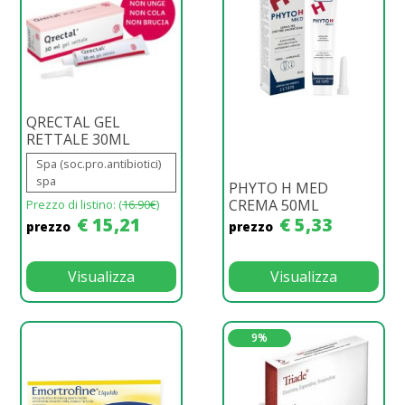
QRECTAL GEL
RETTALE 30ML
Spa (soc.pro.antibiotici)
spa
PHYTO H MED
CREMA 50ML
Prezzo di listino: (
16.90€
)
€ 15,21
€ 5,33
prezzo
prezzo
Visualizza
Visualizza
9%