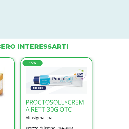
ERO INTERESSARTI
15%
9%
PROCTOSOLL*CREM
A RETT 30G OTC
FLEBON
Alfasigma spa
Ceres pharma 
CRATAEGUS BOIRON
Prezzo di listino: (
14.80€
)
Prezzo di listi