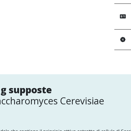
mg supposte
 Saccharomyces Cerevisiae