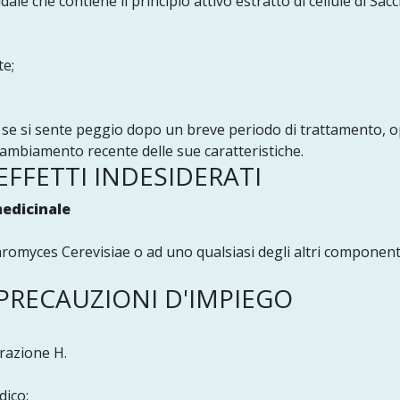
le che contiene il principio attivo estratto di cellule di Sa
te;
o se si sente peggio dopo un breve periodo di trattamento, o
cambiamento recente delle sue caratteristiche.
FFETTI INDESIDERATI
medicinale
ccharomyces Cerevisiae o ad uno qualsiasi degli altri componen
 PRECAUZIONI D'IMPIEGO
arazione H.
dico: