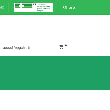
Offerte
59€
0
accedi/registrati