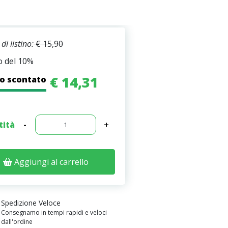
di listino:
€ 15,90
o del 10%
€ 14,31
o scontato
tità
-
+
Aggiungi al carrello
Spedizione Veloce
Consegnamo in tempi rapidi e veloci
dall'ordine