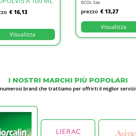
OPOLVIS A 100 ML
ECOL Sas
Nalkein italia srl
prezzo
€ 13,27
zzo
€ 16,13
prezzo
€ 12,66
Visualizza
Visualizza
Visualizza
I NOSTRI MARCHI PIÙ POPOLARI
 numerosi brand che trattiamo per offrirti il miglior servizi