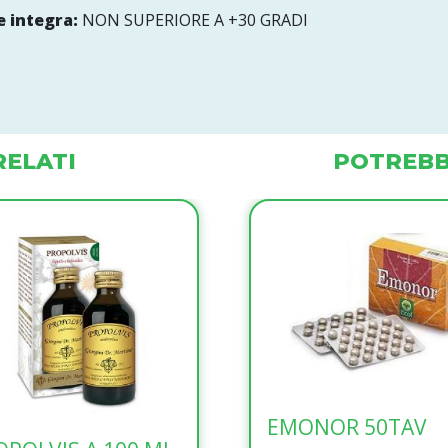
 integra:
NON SUPERIORE A +30 GRADI
ELATI
POTREBB
EMONOR 50TAV
KALEVIS-K 20BUST