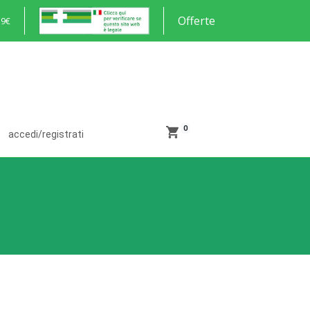
Offerte
59€
0
accedi/registrati