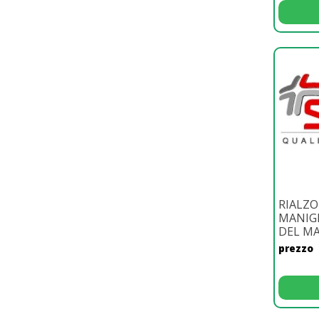
RIALZO
MANIGL
DEL M
prezzo