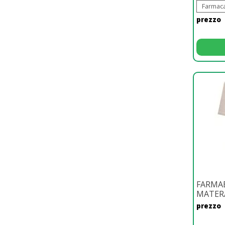
Farmaca
prezzo
FARMA
MATER
prezzo