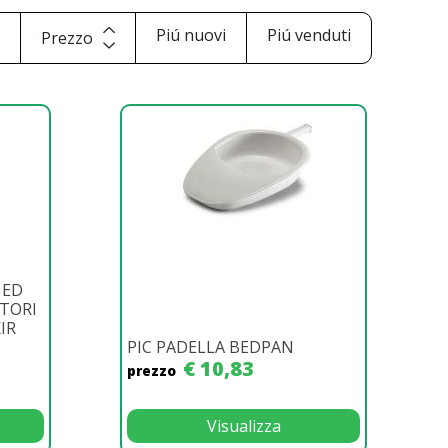
i
Piú nuovi
Piú venduti
Prezzo
 ED
ATORI
IR
PIC PADELLA BEDPAN
€ 10,83
prezzo
Visualizza