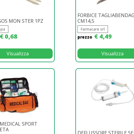
FORBICE TAGLIABENDAG
SOS MON STER 1PZ
CM14,5
spa
Farmacare srl
€ 0,68
€ 4,49
prezzo
Visualizza
Visualizza
 MEDICAL SPORT
ETA
DEFLUSSORE STERILE S