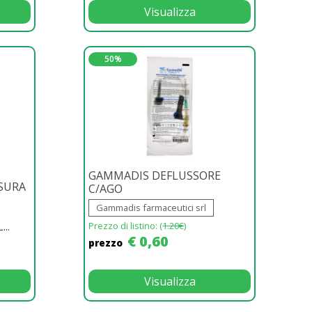
Visualizza
50%
GAMMADIS DEFLUSSORE
SURA
C/AGO
Gammadis farmaceutici srl
..
Prezzo di listino: (
1.20€
)
€ 0,60
prezzo
Visualizza