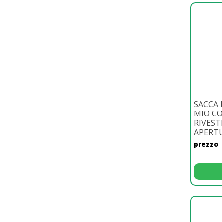
SACCA 
MIO C
RIVES
APERTU
prezzo