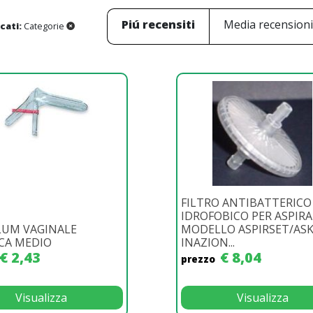
Piú recensiti
Media recension
icati:
Categorie
FILTRO ANTIBATTERICO
IDROFOBICO PER ASPIR
LUM VAGINALE
MODELLO ASPIRSET/ASK
CA MEDIO
INAZION...
€ 2,43
€ 8,04
prezzo
Visualizza
Visualizza