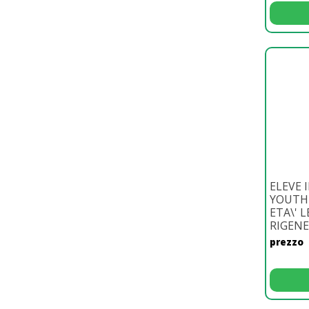
ELEVE 
YOUTH 
ETA\' 
RIGENE
prezzo