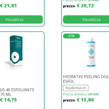
€ 21,81
€ 20,72
prezzo
Visualizza
Visualizza
37%
HYDRATEE PEELING DO
ESFOL
Roydermal srl
IS 45 ESFOLIANTE
75 ML
Prezzo di listino: (
25.50€
)
€ 14,75
€ 15,86
prezzo