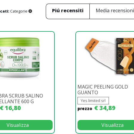
Piú recensiti
Media recension
icati:
Categorie
MAGIC PEELING GOLD
GUANTO
BRA SCRUB SALINO
Yes limited srl
LLANTE 600 G
€ 16,80
€ 34,89
prezzo
Visualizza
Visualizza