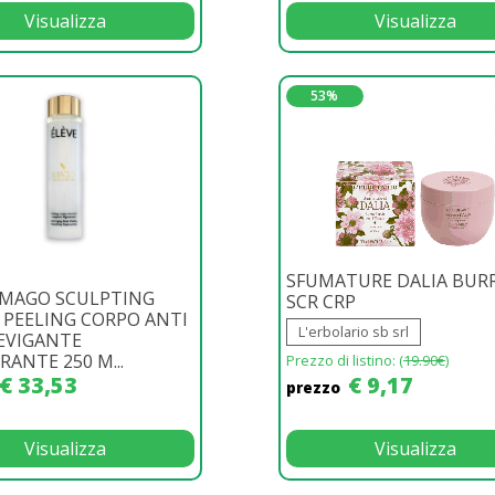
Visualizza
Visualizza
53%
SFUMATURE DALIA BUR
IMAGO SCULPTING
SCR CRP
PEELING CORPO ANTI
L'erbolario sb srl
LEVIGANTE
RANTE 250 M...
Prezzo di listino: (
19.90€
)
€ 33,53
€ 9,17
prezzo
Visualizza
Visualizza