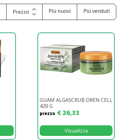
i
Piú nuovi
Piú venduti
Prezzo
GUAM ALGASCRUB DREN CELL
420 G
€ 26,33
prezzo
Visualizza