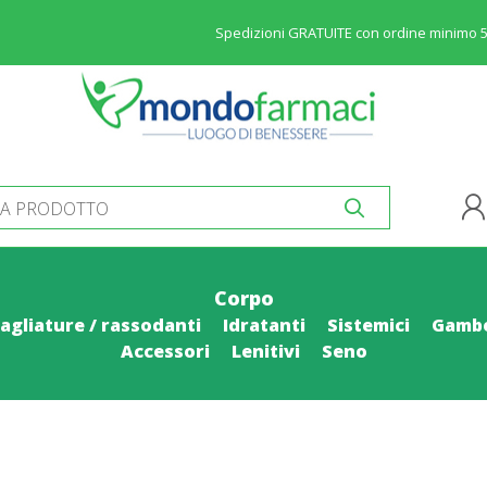
Spedizioni GRATUITE con ordine minimo 
Corpo
magliature / rassodanti
Idratanti
Sistemici
Gamb
Accessori
Lenitivi
Seno