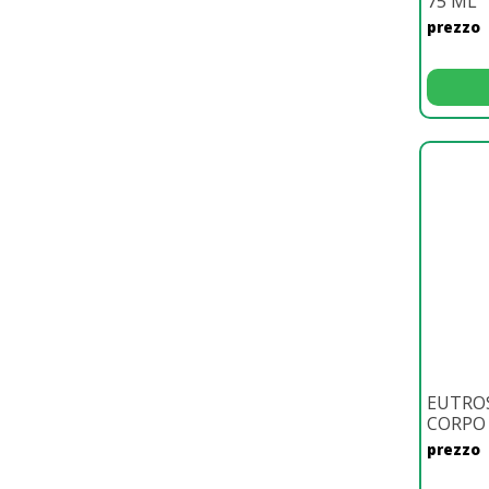
75 ML
prezzo
EUTROS
CORPO 
prezzo