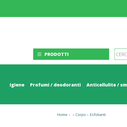
PRODOTTI
Igiene
Profumi / deodoranti
Anticellulite / s
Home
›
›
Corpo
›
Esfolianti