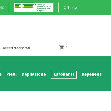
Offerte
59€
0
accedi/registrati
e
Piedi
Depilazione
Esfolianti
Repellenti