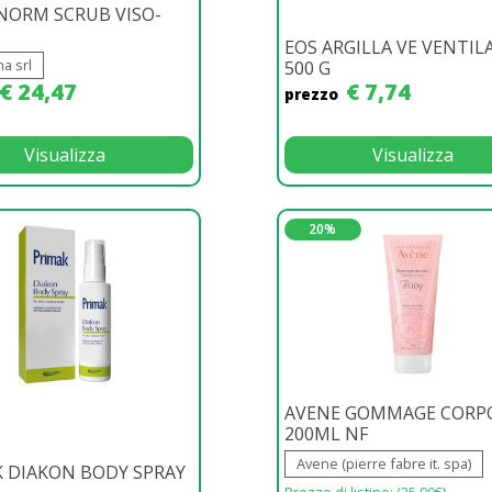
NORM SCRUB VISO-
EOS ARGILLA VE VENTIL
a srl
500 G
€ 24,47
€ 7,74
prezzo
Visualizza
Visualizza
20%
AVENE GOMMAGE CORP
200ML NF
Avene (pierre fabre it. spa)
 DIAKON BODY SPRAY
Prezzo di listino: (
25.90€
)