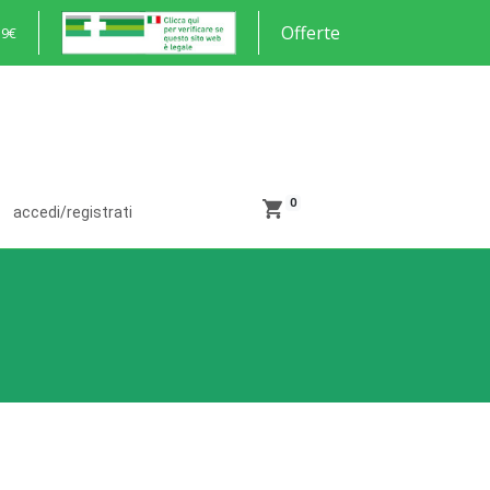
Offerte
59€
0
accedi/registrati