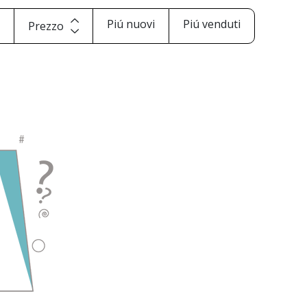
i
Piú nuovi
Piú venduti
Prezzo