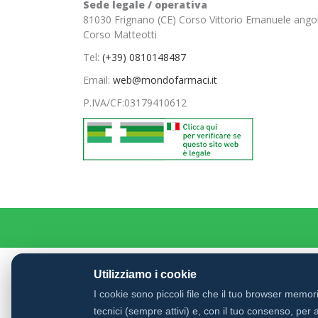
Sede legale / operativa
81030 Frignano (CE) Corso Vittorio Emanuele ango
Corso Matteotti
Tel:
(+39) 0810148487
Email:
web@mondofarmaci.it
P.IVA/CF:
03179410612
Utilizziamo i cookie
I cookie sono piccoli file che il tuo browser memo
tecnici (sempre attivi) e, con il tuo consenso, per a