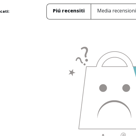
Piú recensiti
Media recension
icati: