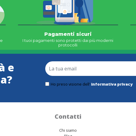
Pagamenti sicuri
ne
I tuoi pagamenti sono protetti dai più moderni
protocolli
à e
ma?
Ho preso visione dell'
informativa privacy
Contatti
Chi siamo
Blog