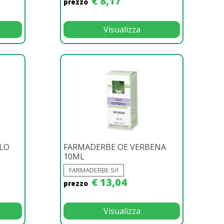
€ 8,17
prezzo
Visualizza
LO
FARMADERBE OE VERBENA
10ML
FARMADERBE Srl
€ 13,04
prezzo
Visualizza