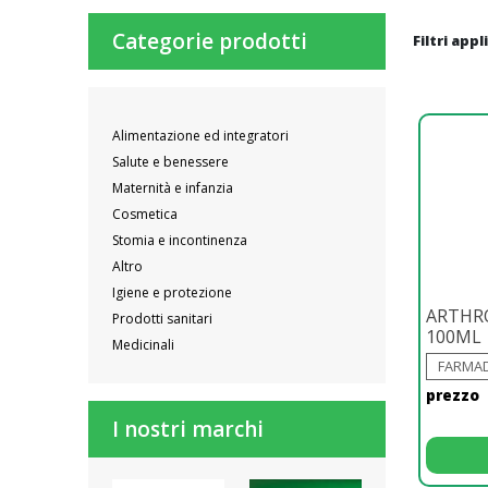
Categorie prodotti
Filtri appl
Alimentazione ed integratori
Salute e benessere
Maternità e infanzia
Cosmetica
Stomia e incontinenza
Altro
Igiene e protezione
ARTHRO
Prodotti sanitari
100ML
Medicinali
FARMAD
prezzo
I nostri marchi