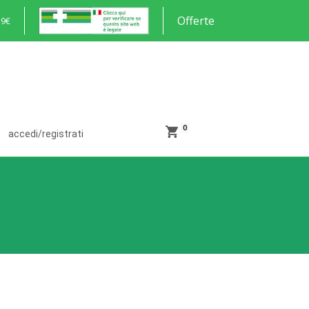
Offerte
59€
0
accedi/registrati