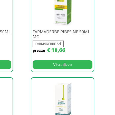
 50ML
FARMADERBE RIBES NE 50ML
MG
FARMADERBE Srl
€ 10,66
prezzo
Visualizza