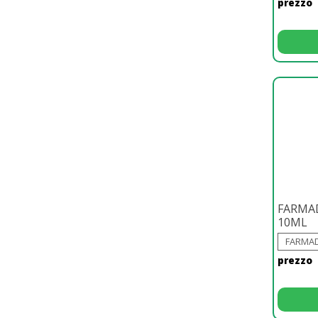
prezzo
FARMA
10ML
FARMAD
prezzo