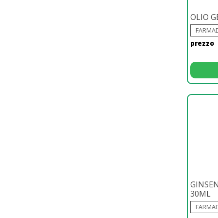
OLIO G
FARMAD
prezzo
GINSE
30ML
FARMAD