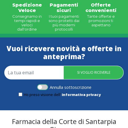
Spedizione
Pagamenti
Offerte
Veloce
sicuri
convenienti
Consegnamo in
I tuoi pagamenti
Tante offerte e
tempi rapidi e
sono protetti dai
promozioni ti
veloci
più moderni
aspettano
dall'ordine
protocolli
Vuoi ricevere novità e offerte in
anteprima?
SI VOGLIO RICEVERLE
Annulla sottoscrizione
Ho preso visione dell'
informativa privacy
Farmacia della Corte di Santarpia