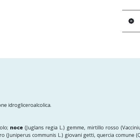
one idrogliceroalcolica.
rolo;
noce
(Juglans regia L.) gemme, mirtillo rosso (Vaccini
pro (Juniperus communis L.) giovani getti, quercia comune 