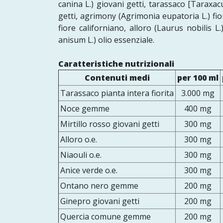
canina L.) giovani getti, tarassaco [Taraxacu
getti, agrimony (Agrimonia eupatoria L.) fio
fiore californiano, alloro (Laurus nobilis L.
anisum L.) olio essenziale.
Caratteristiche nutrizionali
Contenuti medi
per 100 ml
Tarassaco pianta intera fiorita
3.000 mg
Noce gemme
400 mg
Mirtillo rosso giovani getti
300 mg
Alloro o.e.
300 mg
Niaouli o.e.
300 mg
Anice verde o.e.
300 mg
Ontano nero gemme
200 mg
Ginepro giovani getti
200 mg
Quercia comune gemme
200 mg