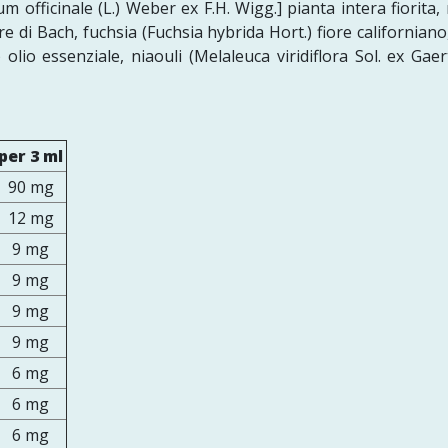
m officinale (L.) Weber ex F.H. Wigg.] pianta intera fiorita, 
re di Bach, fuchsia (Fuchsia hybrida Hort.) fiore californian
) olio essenziale, niaouli (Melaleuca viridiflora Sol. ex Gae
per 3 ml
90 mg
12 mg
9 mg
9 mg
9 mg
9 mg
6 mg
6 mg
6 mg