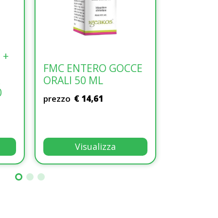
LINFADREN 30CPR
 +
Omega pharma spa
ALOE 120
FMC ENTERO GOCCE
PURO SU
Prezzo di listino: (
28.50€
)
ORALI 50 ML
ML
prezzo
€ 25,65
0
prezzo
€ 14,61
prezzo
€ 2
Visualizza
Visualizza
Vi