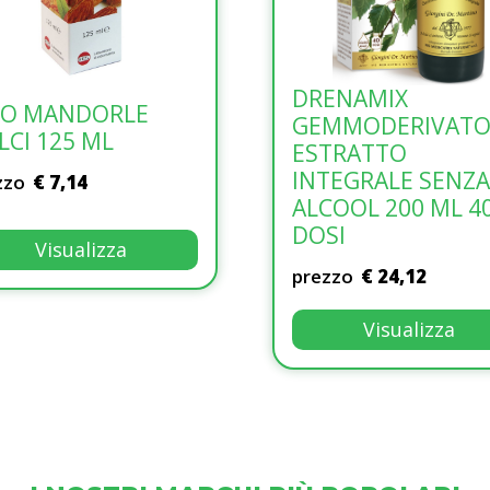
DRENAMIX
VITAFLOREX GOCCE
IO MANDORLE
GEMMODERIVATO
5ML
LCI 125 ML
ESTRATTO
Anvest health spa soc. benefit
INTEGRALE SENZA
zzo
€ 7,14
prezzo
€ 14,64
ALCOOL 200 ML 4
DOSI
Visualizza
Visualizza
prezzo
€ 24,12
Visualizza