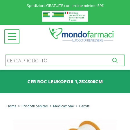
Spedizioni GRATUITE con ordine minimo 59€
Menu
ALIMENTAZIONE ED INTEGRATORI
Open submenu
SALUTE E BENESSERE
Open submenu
COSMETICA
Open submenu
IGIENE E PROTEZIONE
Open submenu
MATERNIT&AGRAVE; E INFANZIA
Open submenu
CER ROC LEUKOPOR 1,25X500CM
MEDICINALI
Open submenu
PRODOTTI SANITARI
Open submenu
Home
>
Prodotti Sanitari
>
Medicazione
>
Cerotti
STOMIA E INCONTINENZA
Open submenu
ALTRO
Open submenu