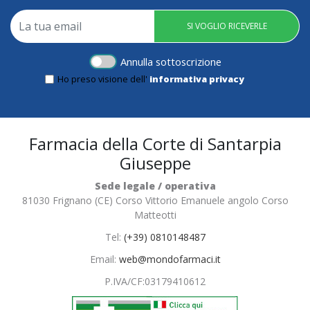
SI VOGLIO RICEVERLE
Annulla sottoscrizione
Ho preso visione dell'
informativa privacy
Farmacia della Corte di Santarpia
Giuseppe
Sede legale / operativa
81030 Frignano (CE) Corso Vittorio Emanuele angolo Corso
Matteotti
Tel:
(+39) 0810148487
Email:
web@mondofarmaci.it
P.IVA/CF:
03179410612