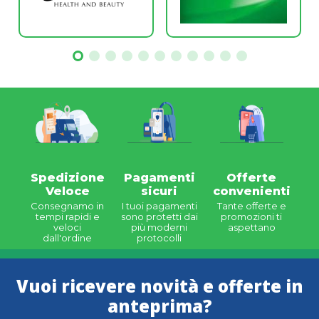
Spedizione
Pagamenti
Offerte
Veloce
sicuri
convenienti
Consegnamo in
I tuoi pagamenti
Tante offerte e
tempi rapidi e
sono protetti dai
promozioni ti
veloci
più moderni
aspettano
dall'ordine
protocolli
Vuoi ricevere novità e offerte in
anteprima?