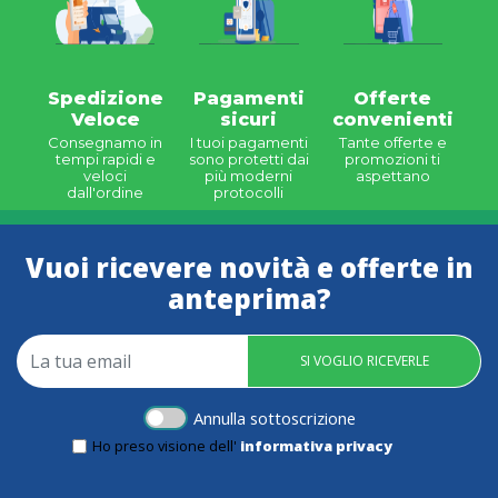
Spedizione
Pagamenti
Offerte
Veloce
sicuri
convenienti
Consegnamo in
I tuoi pagamenti
Tante offerte e
tempi rapidi e
sono protetti dai
promozioni ti
veloci
più moderni
aspettano
dall'ordine
protocolli
Vuoi ricevere novità e offerte in
anteprima?
SI VOGLIO RICEVERLE
Annulla sottoscrizione
Ho preso visione dell'
informativa privacy