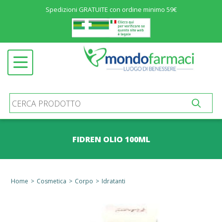
Spedizioni GRATUITE con ordine minimo 59€
Menu
ALIMENTAZIONE ED INTEGRATORI
Open submenu
SALUTE E BENESSERE
Open submenu
COSMETICA
Open submenu
IGIENE E PROTEZIONE
Open submenu
MATERNIT&AGRAVE; E INFANZIA
Open submenu
FIDREN OLIO 100ML
MEDICINALI
Open submenu
PRODOTTI SANITARI
Open submenu
Home
>
Cosmetica
>
Corpo
>
Idratanti
STOMIA E INCONTINENZA
Open submenu
ALTRO
Open submenu