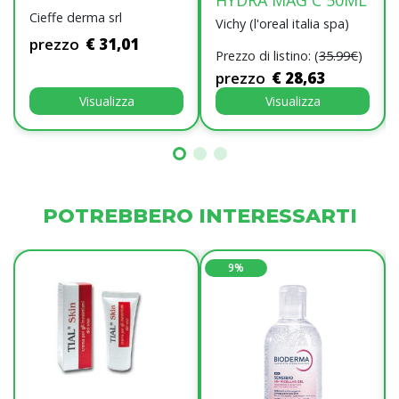
HYDRA MAG C 50ML
Cieffe derma srl
Vichy (l'oreal italia spa)
prezzo
€ 31,01
Prezzo di listino: (
35.99€
)
prezzo
€ 28,63
Visualizza
Visualizza
POTREBBERO INTERESSARTI
9%