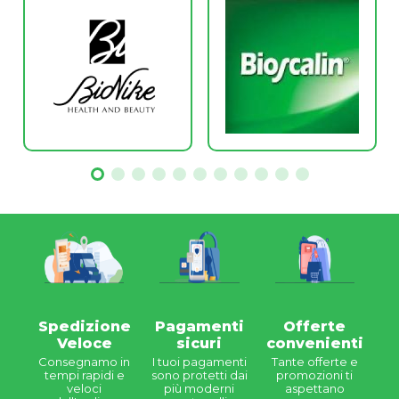
Spedizione
Pagamenti
Offerte
Veloce
sicuri
convenienti
Consegnamo in
I tuoi pagamenti
Tante offerte e
tempi rapidi e
sono protetti dai
promozioni ti
veloci
più moderni
aspettano