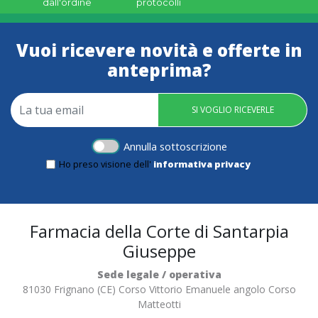
dall'ordine
protocolli
Vuoi ricevere novità e offerte in
anteprima?
SI VOGLIO RICEVERLE
Annulla sottoscrizione
Ho preso visione dell'
informativa privacy
Farmacia della Corte di Santarpia
Giuseppe
Sede legale / operativa
81030 Frignano (CE) Corso Vittorio Emanuele angolo Corso
Matteotti