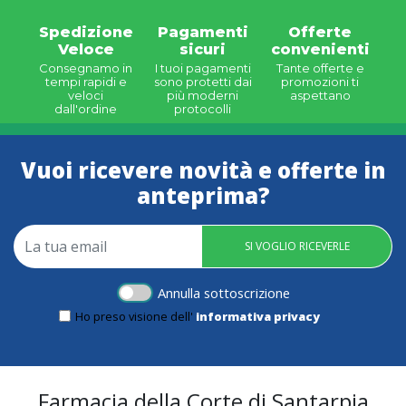
Spedizione
Pagamenti
Offerte
Veloce
sicuri
convenienti
Consegnamo in
I tuoi pagamenti
Tante offerte e
tempi rapidi e
sono protetti dai
promozioni ti
veloci
più moderni
aspettano
dall'ordine
protocolli
Vuoi ricevere novità e offerte in
anteprima?
SI VOGLIO RICEVERLE
Annulla sottoscrizione
Ho preso visione dell'
informativa privacy
Farmacia della Corte di Santarpia