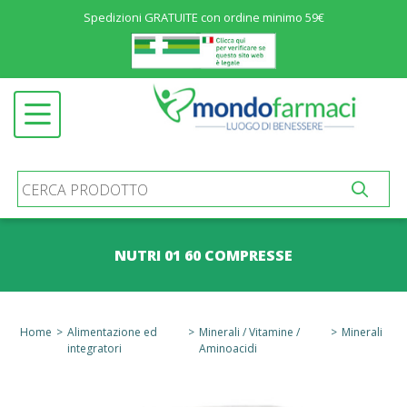
Spedizioni GRATUITE con ordine minimo 59€
Menu
ALIMENTAZIONE ED INTEGRATORI
Open submenu
SALUTE E BENESSERE
Open submenu
COSMETICA
Open submenu
IGIENE E PROTEZIONE
Open submenu
MATERNIT&AGRAVE; E INFANZIA
Open submenu
NUTRI 01 60 COMPRESSE
MEDICINALI
Open submenu
PRODOTTI SANITARI
Open submenu
Home
>
Alimentazione ed
>
Minerali / Vitamine /
>
Minerali
STOMIA E INCONTINENZA
Open submenu
integratori
Aminoacidi
ALTRO
Open submenu