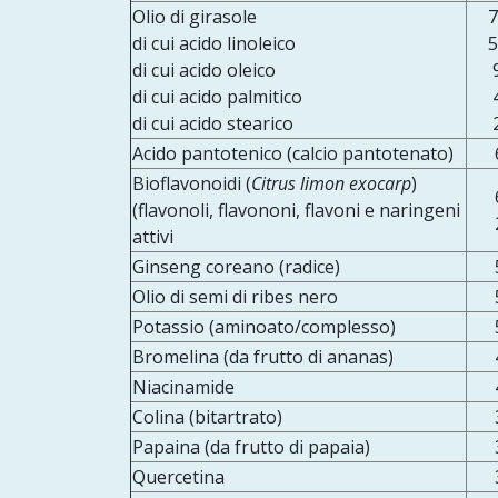
Olio di girasole
7
di cui acido linoleico
5
di cui acido oleico
di cui acido palmitico
di cui acido stearico
Acido pantotenico (calcio pantotenato)
Bioflavonoidi (
Citrus limon exocarp
)
(flavonoli, flavononi, flavoni e naringeni
attivi
Ginseng coreano (radice)
Olio di semi di ribes nero
Potassio (aminoato/complesso)
Bromelina (da frutto di ananas)
Niacinamide
Colina (bitartrato)
Papaina (da frutto di papaia)
Quercetina