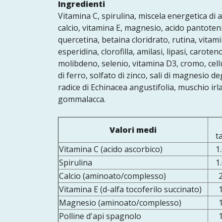
Ingredienti
Vitamina C, spirulina, miscela energetica di al
calcio, vitamina E, magnesio, acido pantoteni
quercetina, betaina cloridrato, rutina, vita
esperidina, clorofilla, amilasi, lipasi, carot
molibdeno, selenio, vitamina D3, cromo, cellu
di ferro, solfato di zinco, sali di magnesio de
radice di Echinacea angustifolia, muschio irl
gommalacca.
Valori medi
t
Vitamina C (acido ascorbico)
1
Spirulina
1
Calcio (aminoato/complesso)
Vitamina E (d-alfa tocoferilo succinato)
Magnesio (aminoato/complesso)
Polline d'api spagnolo