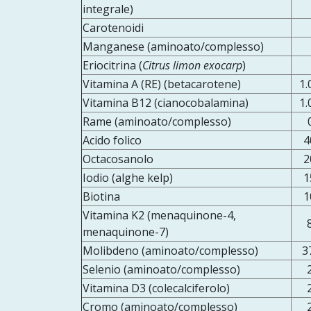
integrale)
Carotenoidi
Manganese (aminoato/complesso)
Eriocitrina (
Citrus limon exocarp
)
Vitamina A (RE) (betacarotene)
1.
Vitamina B12 (cianocobalamina)
1.
Rame (aminoato/complesso)
Acido folico
4
Octacosanolo
2
Iodio (alghe kelp)
1
Biotina
1
Vitamina K2 (menaquinone-4,
menaquinone-7)
Molibdeno (aminoato/complesso)
3
Selenio (aminoato/complesso)
Vitamina D3 (colecalciferolo)
Cromo (aminoato/complesso)