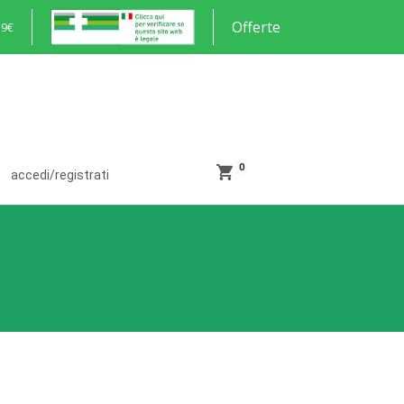
Offerte
59€
0
accedi/registrati