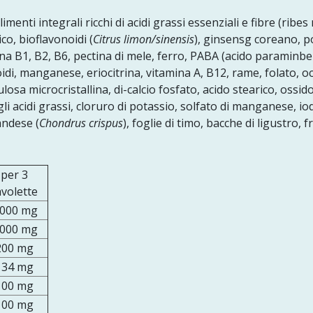
imenti integrali ricchi di acidi grassi essenziali e fibre (ribe
co, bioflavonoidi (
Citrus limon/sinensis
), ginsensg coreano, po
mina B1, B2, B6, pectina di mele, ferro, PABA (acido paraminb
enoidi, manganese, eriocitrina, vitamina A, B12, rame, folato, o
losa microcristallina, di-calcio fosfato, acido stearico, ossi
gli acidi grassi, cloruro di potassio, solfato di manganese, iod
andese (
Chondrus crispus
), foglie di timo, bacche di ligustro, 
per 3
avolette
.000 mg
.000 mg
200 mg
134 mg
100 mg
100 mg