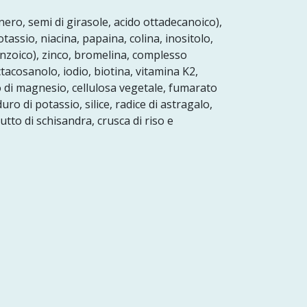
s nero, semi di girasole, acido ottadecanoico),
tassio, niacina, papaina, colina, inositolo,
enzoico), zinco, bromelina, complesso
ctacosanolo, iodio, biotina, vitamina K2,
do di magnesio, cellulosa vegetale, fumarato
uro di potassio, silice, radice di astragalo,
frutto di schisandra, crusca di riso e