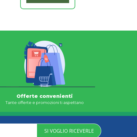
Offerte convenienti
Tante offerte e promozioni ti aspettano
SI VOGLIO RICEVERLE