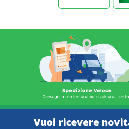
Spedizione Veloce
Consegnamo in tempi rapidi e veloci dall'ordi
Vuoi ricevere novit