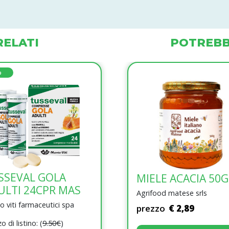
ELATI
POTREBB
%
SSEVAL GOLA
MIELE ACACIA 50G
VERSET IT'S DONE
ULTI 24CPR MAS
Agrifood matese srls
EDP 15ML
 viti farmaceutici spa
prezzo
€ 2,89
Javyk italia srl
o di listino: (
9.50€
)
prezzo
€ 6,98