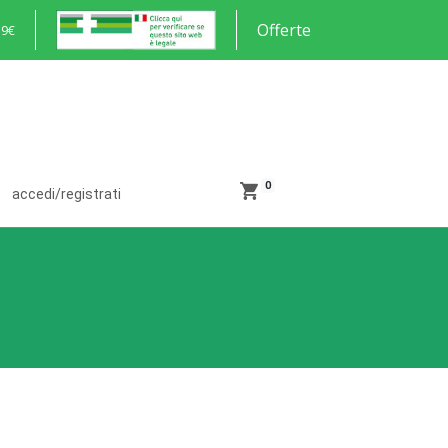
Offerte
59€
0
accedi/registrati