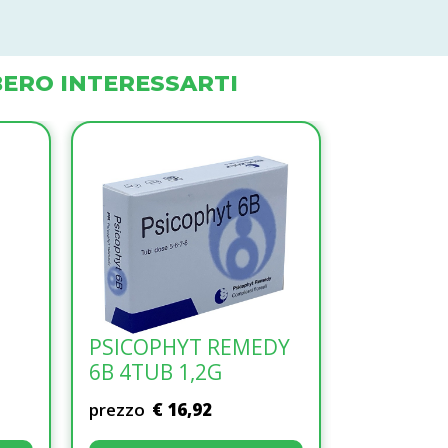
ERO INTERESSARTI
PSICOPHYT REMEDY
RISO BA
6B 4TUB 1,2G
BIANCO 
PHYSIOMANCE
METHYL'UP 30BUST
prezzo
€ 16,92
prezzo
€ 4
prezzo
€ 35,21