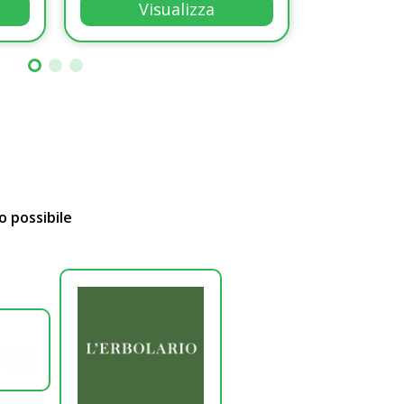
Visualizza
Vi
Visualizza
o possibile