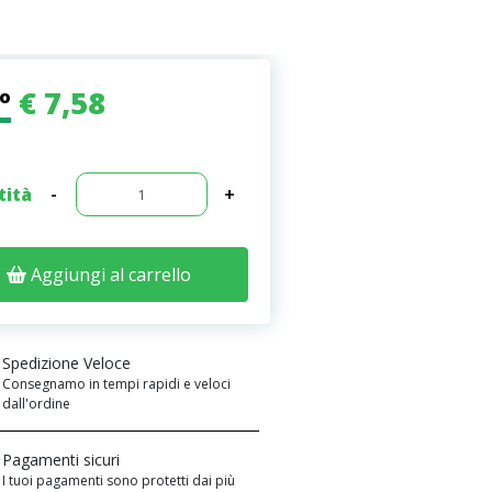
€ 7,58
zo
tità
-
+
Aggiungi al carrello
Spedizione Veloce
Consegnamo in tempi rapidi e veloci
dall'ordine
Pagamenti sicuri
I tuoi pagamenti sono protetti dai più